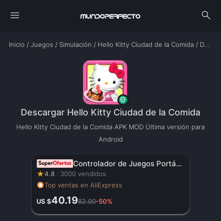
menu
search
Inicio
/
Juegos
/
Simulación
/
Hello Kitty Ciudad de la Comida
/
Download
Descargar Hello Kitty Ciudad de la Comida
Hello Kitty Ciudad de la Comida APK MOD Última versión para
Android
Controlador de Juegos Portátil Original con Pantalla HD de 3.5 Pulgadas, Batería Recargable – Regalo de Navidad Perfecto para Gamers
★
4.8
3000 vendidos
Top ventas en AliExpress
40.19
US $
82.00
-50%